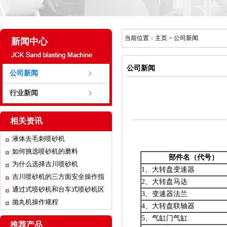
当前位置：
主页
>
公司新闻
新闻中心
公司新闻
公司新闻
行业新闻
相关资讯
液体去毛刺喷砂机
如何挑选喷砂机的磨料
部件名（代号）
为什么选择吉川喷砂机
1、大转盘变速器
吉川喷砂机的三方面安全操作指
2、大转盘马达
导
通过式喷砂机和台车式喷砂机区
3、变速器法兰
别
抛丸机操作规程
4、大转盘联轴器
5、气缸门气缸
推荐产品