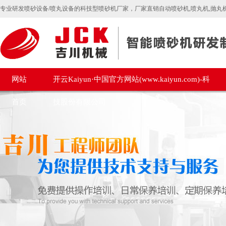
专业研发喷砂设备/喷丸设备的科技型喷砂机厂家，厂家直销自动喷砂机,喷丸机,抛丸
网站
开云Kaiyun·中国官方网站(www.kaiyun.com)-科
首页
技股份有限公司