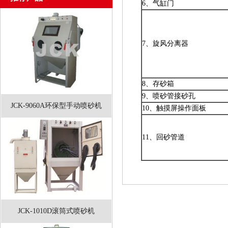
6、气缸门
7、旋风分离器
8、存砂箱
9、喷砂管接砂孔
JCK-9060A环保型手动喷砂机
10、触摸屏操作面板
11、回砂管道
JCK-1010D滚筒式喷砂机