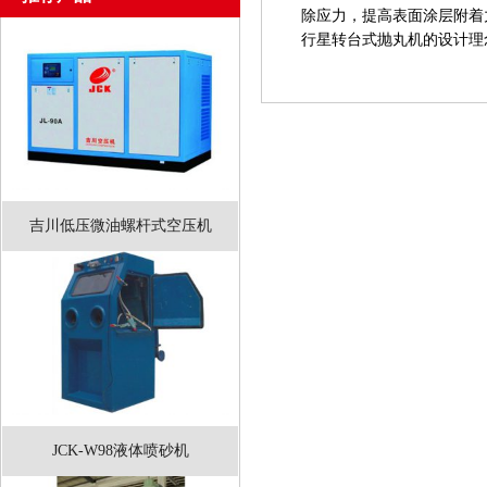
除应力，提高表面涂层附着
行星转台式
抛丸机
的设计理
吉川低压微油螺杆式空压机
JCK-W98液体喷砂机