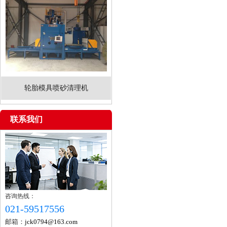
轮胎模具喷砂清理机
联系我们
咨询热线：
021-59517556
邮箱：
jck0794@163.com