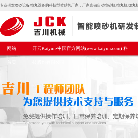
专业研发喷砂设备/喷丸设备的科技型喷砂机厂家，厂家直销自动喷砂机,喷丸机,抛丸
网站
开云Kaiyun·中国官方网站(www.kaiyun.com)-科
首页
技股份有限公司