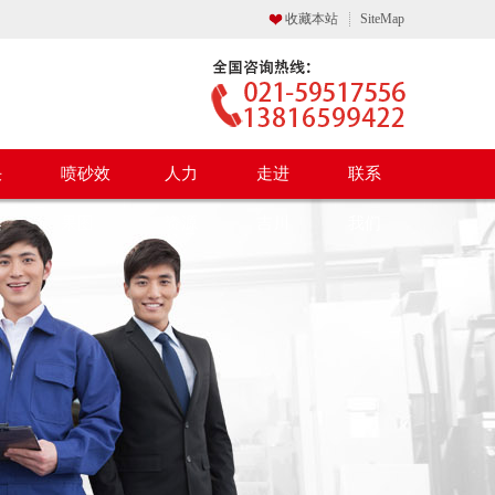
收藏本站
SiteMap
决
喷砂效
人力
走进
联系
案
果图
资源
吉川
我们