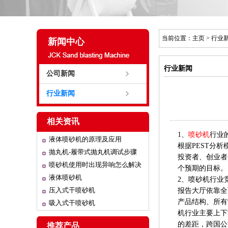
当前位置：
主页
>
行业
新闻中心
行业新闻
公司新闻
行业新闻
相关资讯
1、
喷砂机
行业
液体喷砂机的原理及应用
根据PEST分
抛丸机-履带式抛丸机调试步骤
投资者、创业者
喷砂机使用时出现异响怎么解决
个预期的目标。
液体喷砂机
2、喷砂机行业
压入式干喷砂机
报告大厅依靠全
产品结构、所有
吸入式干喷砂机
机行业主要上下
的差距，跨国公
推荐产品