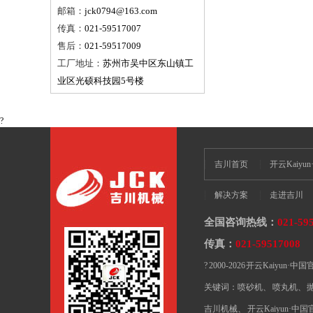
邮箱：
jck0794@163.com
传真：
021-59517007
售后：
021-59517009
工厂地址：
苏州市吴中区东山镇工
业区光硕科技园5号楼
?
吉川首页
开云Kaiyu
解决方案
走进吉川
全国咨询热线：
021-59
传真：
021-59517008
E
? 2000-2026 开云Kai
关键词：
喷砂机
、
喷丸机
、
吉川机械
、
开云Kaiyun·中