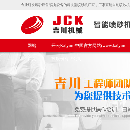
专业研发喷砂设备/喷丸设备的科技型喷砂机厂家，厂家直销自动喷砂机,
网站
开云Kaiyun·中国官方网站(www.kaiyun.c
首页
技股份有限公司