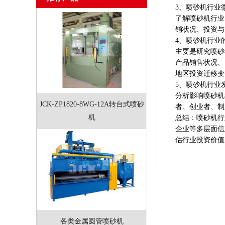
3、喷砂机行业
了解喷砂机行业
销状况、投资与
4、喷砂机行业
主要是研究喷砂
产品销售状况、
地区投资迁移变
5、喷砂机行业
分析影响喷砂机
JCK-ZP1820-8WG-12A转台式喷砂
者、创业者、制
机
总结：喷砂机行
企业等多层面信
估行业投资价值
各类金属圆管喷砂机