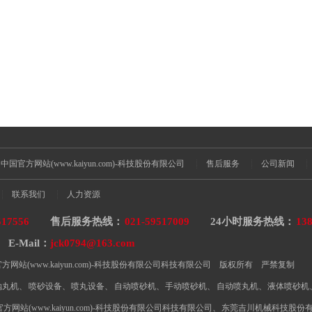
n·中国官方网站(www.kaiyun.com)-科技股份有限公司
售后服务
公司新闻
联系我们
人力资源
517556
售后服务热线：
021-59517009
24小时服务热线：
138
-Mail：
jck0794@163.com
yun·中国官方网站(www.kaiyun.com)-科技股份有限公司科技有限公司 版权所有 严禁复制
抛丸机
、
喷砂设备
、
喷丸设备
、
自动喷砂机
、
手动喷砂机
、
自动喷丸机
、
液体喷砂机
国官方网站(www.kaiyun.com)-科技股份有限公司科技有限公司
、
东莞吉川机械科技股份