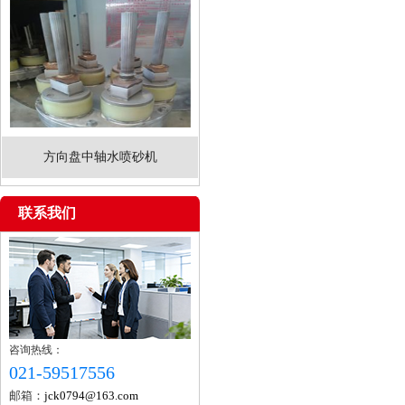
方向盘中轴水喷砂机
联系我们
咨询热线：
021-59517556
邮箱：
jck0794@163.com