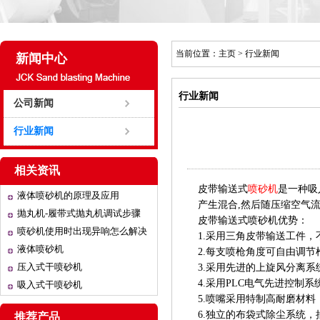
当前位置：
主页
>
行业新闻
新闻中心
行业新闻
公司新闻
行业新闻
相关资讯
皮带输送式
喷砂机
是一种吸
液体喷砂机的原理及应用
产生混合,然后随压缩空气流
抛丸机-履带式抛丸机调试步骤
皮带输送式喷砂机优势：
喷砂机使用时出现异响怎么解决
1.采用三角皮带输送工件
液体喷砂机
2.每支喷枪角度可自由调
压入式干喷砂机
3.采用先进的上旋风分离系
4.采用PLC电气先进控制
吸入式干喷砂机
5.喷嘴采用特制高耐磨材料
6.独立的布袋式除尘系统，
推荐产品