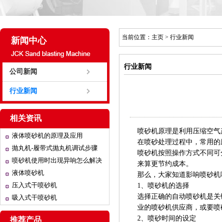
当前位置：
主页
>
行业新闻
新闻中心
行业新闻
公司新闻
行业新闻
相关资讯
喷砂机原理是利用压缩空气
液体喷砂机的原理及应用
在喷砂处理过程中，常用的
抛丸机-履带式抛丸机调试步骤
喷砂机按照操作方式不同可
喷砂机使用时出现异响怎么解决
来算更节约成本。
液体喷砂机
那么，大家知道影响喷砂机
压入式干喷砂机
1、喷砂机的选择
选择正确的自动喷砂机是关
吸入式干喷砂机
业的喷砂机供应商，或要喷
2、喷砂时间的设定
推荐产品