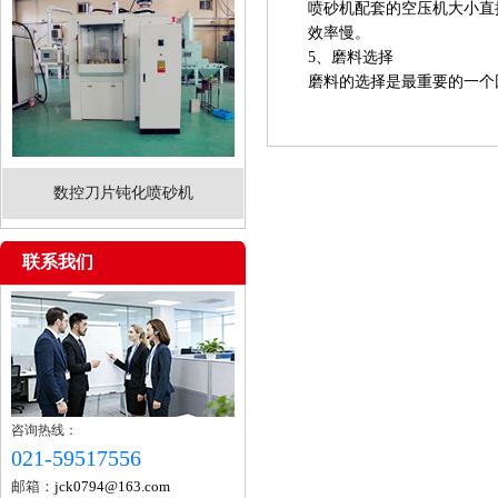
喷砂机配套的空压机大小直
效率慢。
5、磨料选择
磨料的选择是最重要的一个
数控刀片钝化喷砂机
联系我们
咨询热线：
021-59517556
邮箱：
jck0794@163.com