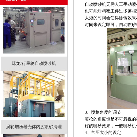
自动喷砂机无需人工手动喷
也可能对精密工件过多磨损
太短的时间会使得除锈效果
时间来设定即可，自动喷砂
球笼/行星轮自动喷砂机
3、喷枪角度的调节
喷枪的角度也是不可忽视的
好的喷砂效果，一般喷砂机
涡轮增压器壳体内腔喷砂清理
4、气压大小的设定