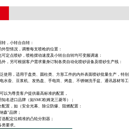
回转，小转台自转：
的外型情况，调整每支喷枪的位置：
也可定点喷砂，喷枪摆动速度及小转台自转均可变频调速：
品外，另可根据客户需求量身订制各类自动化喷砂设备及喷砂生产线：
泛使用，适用于盘类、圆柱类、方形工件的内外表面喷砂批量生产，特别
电水壶、豆浆机、发热盘、手电筒、烤盘、不锈钢洗手盆、通讯器材等工
可以为尊贵客户提供最高标准的配置，
用知名进口品牌（如SMC欧姆龙三菱等）；
全配置，如（安全光幕、除尘防爆、阻燃配置：
纳森”品牌；
可选配定位精准的凸轮分割器；
各类要求。