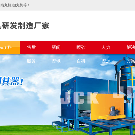
喷丸机,抛丸机等！
om)-科
售后
新闻
喷砂
人力
解
服务
资讯
百科
资源
方