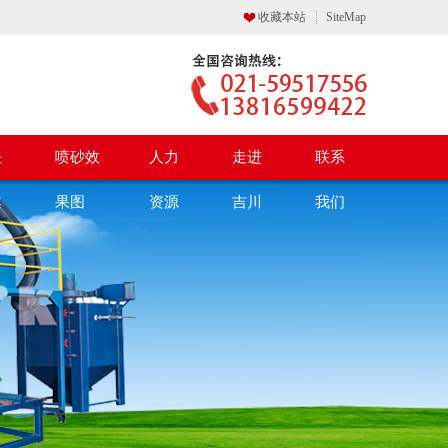
收藏本站
SiteMap
决
喷砂效
人力
走进
联系
案
果图
资源
吉川
我们