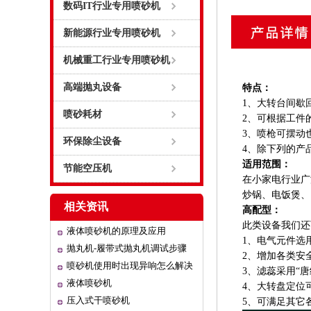
数码IT行业专用喷砂机
新能源行业专用喷砂机
机械重工行业专用喷砂机
高端抛丸设备
特点：
1、大转台间歇
喷砂耗材
2、可根据工件
3、喷枪可摆动
环保除尘设备
4、除下列的产
适用范围：
节能空压机
在小家电行业广
炒锅、电饭煲、
相关资讯
高配型：
此类设备我们还
液体喷砂机的原理及应用
1、电气元件选
抛丸机-履带式抛丸机调试步骤
2、增加各类安
喷砂机使用时出现异响怎么解决
3、滤蕊采用“唐
液体喷砂机
4、大转盘定位
压入式干喷砂机
5、可满足其它