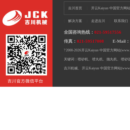
吉川首页
开云Kaiyun·中国官方网站(
解决方案
走进吉川
联系我们
全国咨询热线：
021-59517556
传真：
021-59517008
E-Mail：
? 2000-2026 开云Kaiyun·中国官方
关键词：
喷砂机
、
喷丸机
、
抛丸机
、
喷砂
吉川机械
、
开云Kaiyun·中国官方网站(www